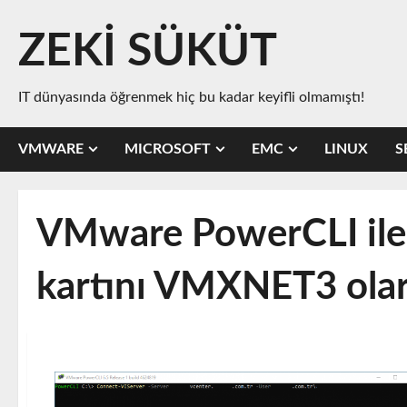
Skip
to
ZEKİ SÜKÜT
content
IT dünyasında öğrenmek hiç bu kadar keyifli olmamıştı!
VMWARE
MICROSOFT
EMC
LINUX
S
VMware PowerCLI ile
kartını VMXNET3 olar