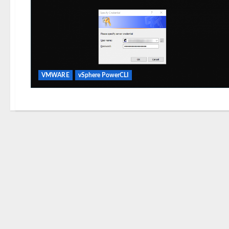
VMWARE
vSphere PowerCLI