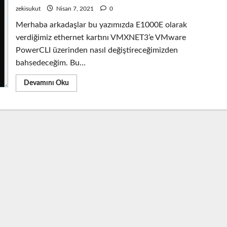
zekisukut
Nisan 7, 2021
0
Merhaba arkadaşlar bu yazımızda E1000E olarak
verdiğimiz ethernet kartını VMXNET3’e VMware
PowerCLI üzerinden nasıl değiştireceğimizden
bahsedeceğim. Bu...
Read
Devamını Oku
more
about
VMware
PowerCLI
ile
E1000E
ethernet
kartını
VMXNET3
olarak
değiştirme