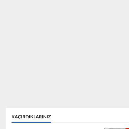
KAÇIRDIKLARINIZ
MICROSOFT
Microsoft Problem & Çözüm