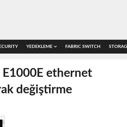
ECURITY
YEDEKLEME
FABRIC SWITCH
STORAG
 E1000E ethernet
ak değiştirme
VMware PowerCLI ile E1000E ethernet kartını
VMXNET3 olarak değiştirme