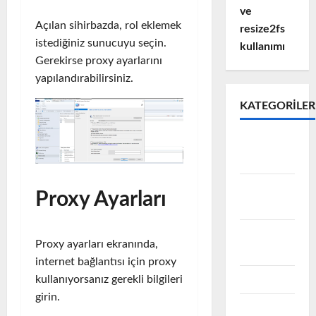
ve
Açılan sihirbazda, rol eklemek
resize2fs
istediğiniz sunucuyu seçin.
kullanımı
Gerekirse proxy ayarlarını
yapılandırabilirsiniz.
KATEGORILER
Active
Directory
Avamar
Proxy Ayarları
Backup
Data
Proxy ayarları ekranında,
Domain
internet bağlantısı için proxy
EMC
kullanıyorsanız gerekli bilgileri
girin.
Emc