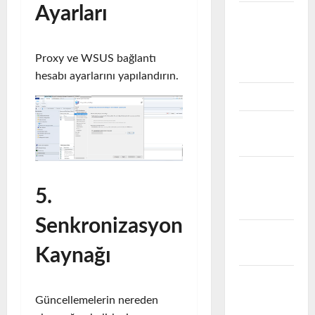
Ayarları
VEEAM
B&R
Problem
Proxy ve WSUS bağlantı
ve Çözüm
hesabı ayarlarını yapılandırın.
VMWARE
VMware
NSX
VMware
Problem &
5.
Çözüm
Senkronizasyon
VMware
vCenter
Kaynağı
VMware
vCloud
Güncellemelerin nereden
Director