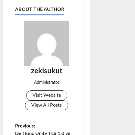
ABOUT THE AUTHOR
zekisukut
Administrator
Visit Website
View All Posts
Previous:
P
Dell Emc Unity TLS 1.0 ve