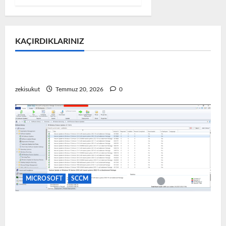
KAÇIRDIKLARINIZ
MICROSOFT
Microsoft Problem & Çözüm
VMware Ortamında Windows 11 TPM Hatası
zekisukut
Temmuz 20, 2026
0
MICROSOFT
SCCM
SCCM Üzerinden Yazılım Güncellemesi Dağıtımı
(Update Deployment)