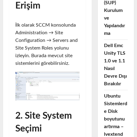
(SUP)
Erişim
Kurulum
ve
İlk olarak SCCM konsolunda
Yapılandır
Administration → Site
ma
Configuration → Servers and
Dell Emc
Site System Roles yolunu
Unity TLS
izleyin. Burada mevcut site
1.0 ve 1.1
sistemlerini görebilirsiniz.
Nasıl
Devre Dışı
Bırakılır
Ubuntu
Sistemlerd
e Disk
2. Site System
boyutunu
artırma –
Seçimi
lvextend