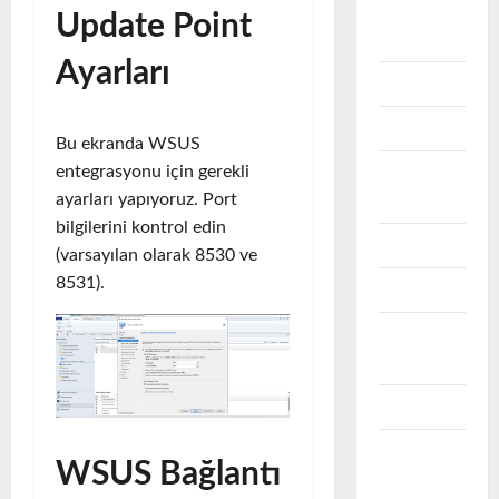
OFFICE
Update Point
365
Ayarları
One Drive
OpenSSL
Bu ekranda WSUS
entegrasyonu için gerekli
RAID
ayarları yapıyoruz. Port
DISK
bilgilerini kontrol edin
SCCM
(varsayılan olarak 8530 ve
8531).
SECURITY
SQL
Server
STORAGE
VEEAM
WSUS Bağlantı
B&R