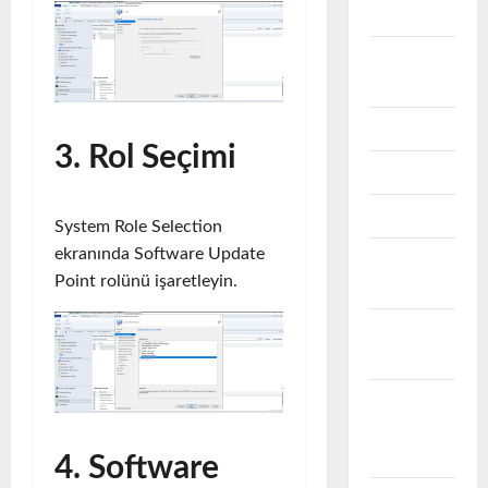
Storage
FABRIC
SWITCH
GLPI
3. Rol Seçimi
LINUX
MICROSOFT
System Role Selection
ekranında Software Update
Microsoft
Point rolünü işaretleyin.
Exchnage
Microsoft
Intune
Microsoft
Problem &
Çözüm
4. Software