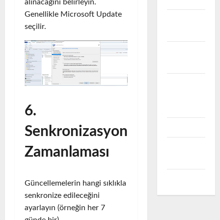
alınacağını belirleyin.
Genellikle Microsoft Update
VMware
seçilir.
vSAN
VMware
vSphere
VMware
vSphere
ESXi
6.
vRealize
Senkronizasyon
vSphere
Zamanlaması
PowerCLI
WordPress
Güncellemelerin hangi sıklıkla
senkronize edileceğini
ayarlayın (örneğin her 7