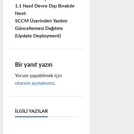
o
1.1 Nasıl Devre Dışı Bırakılır
Next:
s
SCCM Üzerinden Yazılım
Güncellemesi Dağıtımı
t
(Update Deployment)
n
a
Bir yanıt yazın
v
Yorum yapabilmek için
i
oturum açmalısınız
.
g
a
MICROSOFT
İLGILI YAZILAR
Microsoft Problem & Çözüm
t
i
VMware Ortamında