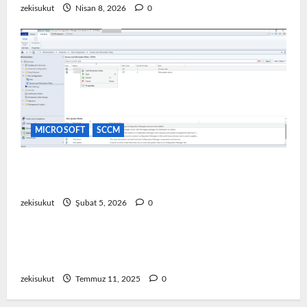
zekisukut
Nisan 8, 2026
0
MICROSOFT
SCCM
SCCM Software Update Point (SUP) Kurulum ve
Yapılandırma
zekisukut
Şubat 5, 2026
0
EMC
Emc Storage
Dell Emc Unity TLS 1.0 ve 1.1 Nasıl Devre Dışı
Bırakılır
zekisukut
Temmuz 11, 2025
0