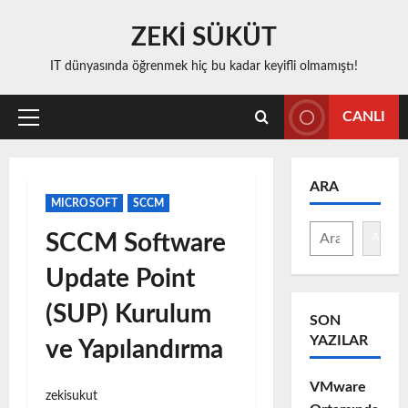
Skip
ZEKİ SÜKÜT
to
content
IT dünyasında öğrenmek hiç bu kadar keyifli olmamıştı!
CANLI
Primary
Menu
ARA
MICROSOFT
SCCM
SCCM Software
Ara
Update Point
(SUP) Kurulum
SON
YAZILAR
ve Yapılandırma
VMware
zekisukut