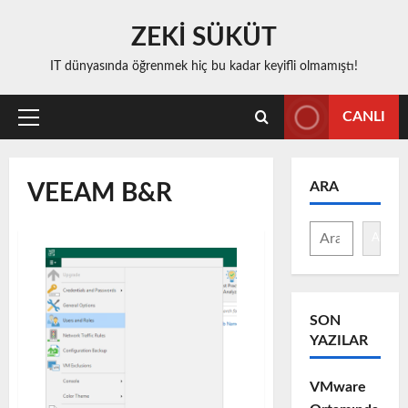
Skip
ZEKİ SÜKÜT
to
content
IT dünyasında öğrenmek hiç bu kadar keyifli olmamıştı!
CANLI
Primary
Menu
ARA
VEEAM B&R
Ara
SON
YAZILAR
VMware