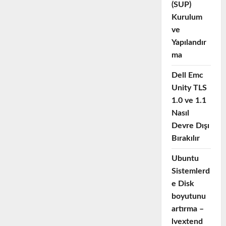
(SUP)
Multi
Factor
Kurulum
Authentication
ve
Yapılandır
ma
Dell Emc
Unity TLS
1.0 ve 1.1
Nasıl
Devre Dışı
Bırakılır
Ubuntu
Sistemlerd
e Disk
boyutunu
artırma –
lvextend