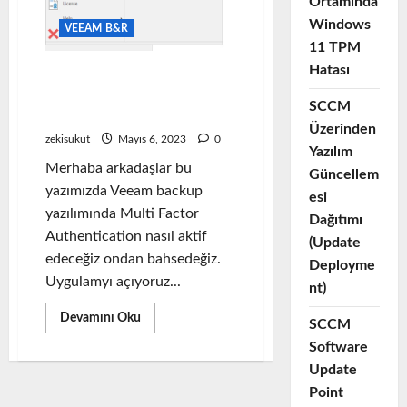
Ortamında
Windows
VEEAM B&R
11 TPM
Hatası
Veeam Backup & Replication
12 Multi Factor
SCCM
Authentication
Üzerinden
zekisukut
Mayıs 6, 2023
0
Yazılım
Merhaba arkadaşlar bu
Güncellem
yazımızda Veeam backup
esi
yazılımında Multi Factor
Dağıtımı
Authentication nasıl aktif
(Update
edeceğiz ondan bahsedeğiz.
Deployme
Uygulamyı açıyoruz...
nt)
Read
Devamını Oku
SCCM
more
about
Software
Veeam
Backup
Update
&
Point
Replication
12