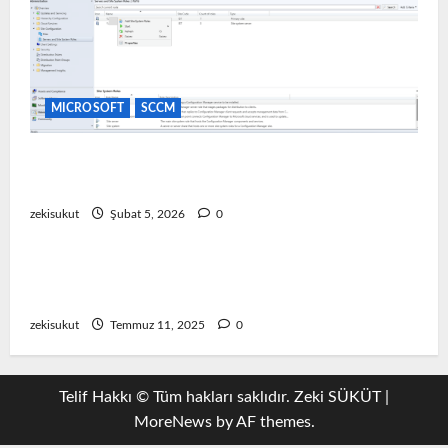
MICROSOFT
SCCM
SCCM Software Update Point (SUP) Kurulum ve
Yapılandırma
zekisukut
Şubat 5, 2026
0
EMC
Emc Storage
Dell Emc Unity TLS 1.0 ve 1.1 Nasıl Devre Dışı
Bırakılır
zekisukut
Temmuz 11, 2025
0
Telif Hakkı © Tüm hakları saklıdır. Zeki SÜKÜT
|
MoreNews
by AF themes.