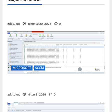
KAÇIRDIKLARINIZ
MICROSOFT
Microsoft Problem & Çözüm
VMware Ortamında Windows 11 TPM Hatası
zekisukut
Temmuz 20, 2026
0
MICROSOFT
SCCM
SCCM Üzerinden Yazılım Güncellemesi Dağıtımı
(Update Deployment)
zekisukut
Nisan 8, 2026
0