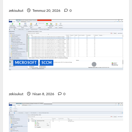
VMware Ortamında Windows 11 TPM Hatası
zekisukut
Temmuz 20, 2026
0
MICROSOFT
SCCM
SCCM Üzerinden Yazılım Güncellemesi Dağıtımı
(Update Deployment)
zekisukut
Nisan 8, 2026
0