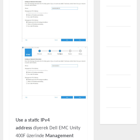
VMware
vSAN
VMware
vSphere
VMware
vSphere
ESXi
vRealize
vSphere
PowerCLI
WordPress
Use a static IPv4
address
diyerek Dell EMC Unity
400F üzerinde
Management