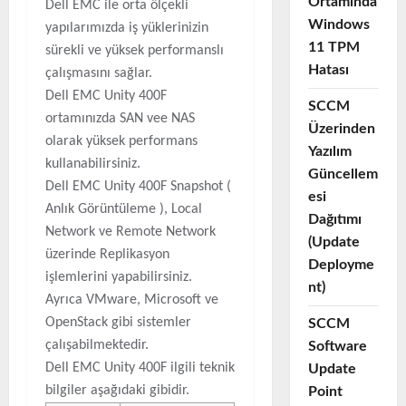
Ortamında
Dell EMC ile orta ölçekli
Windows
yapılarımızda iş yüklerinizin
11 TPM
sürekli ve yüksek performanslı
Hatası
çalışmasını sağlar.
Dell EMC Unity 400F
SCCM
ortamınızda SAN vee NAS
Üzerinden
olarak yüksek performans
Yazılım
kullanabilirsiniz.
Güncellem
Dell EMC Unity 400F Snapshot (
esi
Anlık Görüntüleme ), Local
Dağıtımı
Network ve Remote Network
(Update
üzerinde Replikasyon
Deployme
işlemlerini yapabilirsiniz.
nt)
Ayrıca VMware, Microsoft ve
OpenStack gibi sistemler
SCCM
çalışabilmektedir.
Software
Dell EMC Unity 400F ilgili teknik
Update
bilgiler aşağıdaki gibidir.
Point