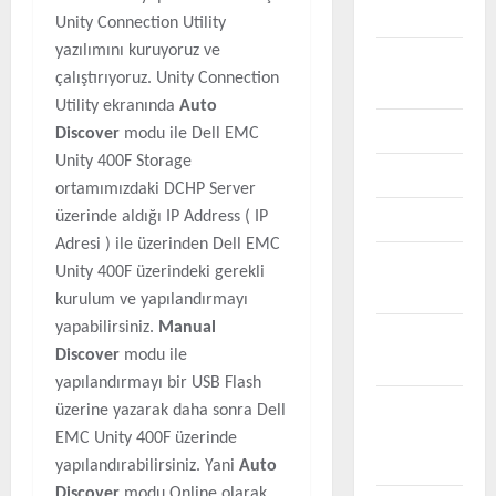
Storage
Unity Connection Utility
yazılımını kuruyoruz ve
FABRIC
çalıştırıyoruz. Unity Connection
SWITCH
Utility ekranında
Auto
GLPI
Discover
modu ile Dell EMC
Unity 400F Storage
LINUX
ortamımızdaki DCHP Server
üzerinde aldığı IP Address ( IP
MICROSOFT
Adresi ) ile üzerinden Dell EMC
Microsoft
Unity 400F üzerindeki gerekli
Exchnage
kurulum ve yapılandırmayı
yapabilirsiniz.
Manual
Microsoft
Discover
modu ile
Intune
yapılandırmayı bir USB Flash
Microsoft
üzerine yazarak daha sonra Dell
Problem &
EMC Unity 400F üzerinde
Çözüm
yapılandırabilirsiniz. Yani
Auto
Discover
modu Online olarak