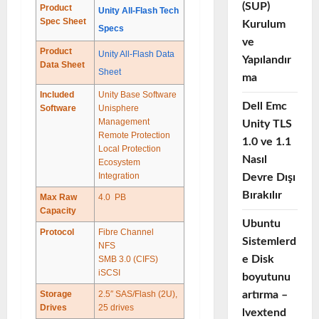
(SUP)
Product
Unity All-Flash Tech
Spec Sheet
Kurulum
Specs
ve
Product
Unity All-Flash Data
Yapılandır
Data Sheet
Sheet
ma
Included
Unity Base Software
Dell Emc
Software
Unisphere
Management
Unity TLS
Remote Protection
1.0 ve 1.1
Local Protection
Nasıl
Ecosystem
Integration
Devre Dışı
Bırakılır
Max Raw
4.0 PB
Capacity
Ubuntu
Protocol
Fibre Channel
Sistemlerd
NFS
e Disk
SMB 3.0 (CIFS)
iSCSI
boyutunu
Storage
2.5
″
SAS/Flash (2U),
artırma –
Drives
25 drives
lvextend