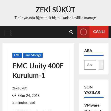
Skip
ZEKİ SÜKÜT
to
content
IT dünyasında öğrenmek hiç bu kadar keyifli olmamıştı!
CANLI
Primary
Menu
ARA
EMC
Emc Storage
EMC Unity 400F
Ara
Kurulum-1
SON
zekisukut
YAZILAR
Ekim 24, 2018
5 minutes read
VMware