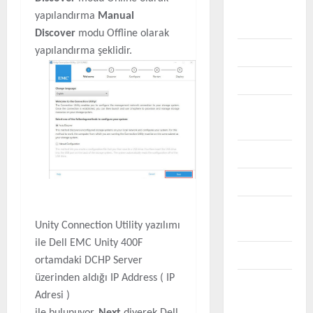
OFFICE
yapılandırma
Manual
365
Discover
modu Offline olarak
yapılandırma şeklidir.
One Drive
OpenSSL
RAID
DISK
SCCM
SECURITY
SQL
Unity Connection Utility yazılımı
Server
ile Dell EMC Unity 400F
STORAGE
ortamdaki DCHP Server
üzerinden aldığı IP Address ( IP
VEEAM
Adresi )
B&R
ile bulunuyor.
Next
diyerek Dell