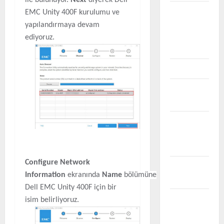
VEEAM
EMC Unity 400F kurulumu ve
B&R
yapılandırmaya devam
Problem
ediyoruz.
ve Çözüm
VMWARE
VMware
NSX
VMware
Problem &
Çözüm
Configure Network
VMware
Information
ekranında
Name
bölümüne
vCenter
Dell EMC Unity 400F için bir
VMware
isim belirliyoruz.
vCloud
Director