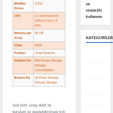
Min/Max
5/250
ve
Drives
resize2fs
CPU
2 x Intel Xeon E5-
kullanımı
2630 8-Core 2.4
GHz
Memory per
96 GB
KATEGORILER
Array
VVols
9000
Active
Product
Unity Products
Directory
Solution For
Mid-Range Storage
Storage
Avamar
Consolidation
Backup
Browse By
All-Flash Storage
Primary Storage
Data
Domain
EMC
Dell EMC Unity 400F ilk
Emc
kurulum ve yapılandırılması için