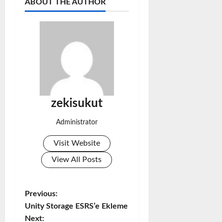
ABOUT THE AUTHOR
zekisukut
Administrator
Visit Website
View All Posts
Previous:
P
Unity Storage ESRS’e Ekleme
o
Next: