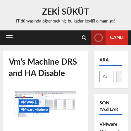
Skip
ZEKİ SÜKÜT
to
content
IT dünyasında öğrenmek hiç bu kadar keyifli olmamıştı!
CANLI
Primary
Menu
ARA
Vm’s Machine DRS
and HA Disable
Ara
SON
VMWARE
YAZILAR
VMware vSphere
VMware
Vm’s Machine DRS and HA