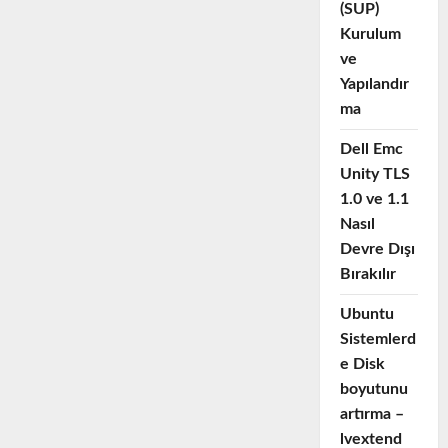
(SUP)
Kurulum
ve
Yapılandır
ma
Dell Emc
Unity TLS
1.0 ve 1.1
Nasıl
Devre Dışı
Bırakılır
Ubuntu
Sistemlerd
e Disk
boyutunu
artırma –
lvextend