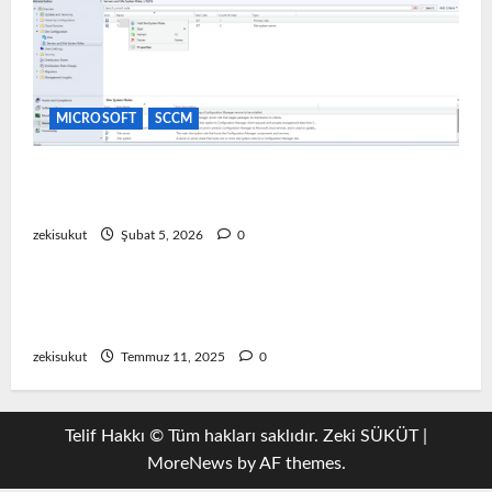
MICROSOFT
SCCM
SCCM Software Update Point (SUP) Kurulum ve
Yapılandırma
zekisukut
Şubat 5, 2026
0
EMC
Emc Storage
Dell Emc Unity TLS 1.0 ve 1.1 Nasıl Devre Dışı
Bırakılır
zekisukut
Temmuz 11, 2025
0
Telif Hakkı © Tüm hakları saklıdır. Zeki SÜKÜT
|
MoreNews
by AF themes.