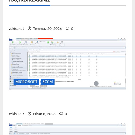
KAÇIRDIKLARINIZ
MICROSOFT
Microsoft Problem & Çözüm
VMware Ortamında Windows 11 TPM Hatası
zekisukut
Temmuz 20, 2026
0
MICROSOFT
SCCM
SCCM Üzerinden Yazılım Güncellemesi Dağıtımı
(Update Deployment)
zekisukut
Nisan 8, 2026
0