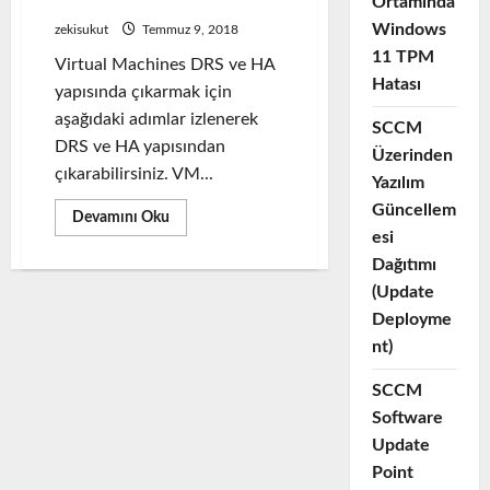
Disable
Ortamında
Windows
zekisukut
Temmuz 9, 2018
11 TPM
Virtual Machines DRS ve HA
Hatası
yapısında çıkarmak için
aşağıdaki adımlar izlenerek
SCCM
DRS ve HA yapısından
Üzerinden
çıkarabilirsiniz. VM...
Yazılım
Güncellem
Read
Devamını Oku
more
esi
about
Vm’s
Dağıtımı
Machine
(Update
DRS
and
Deployme
HA
Disable
nt)
SCCM
Software
Update
Point